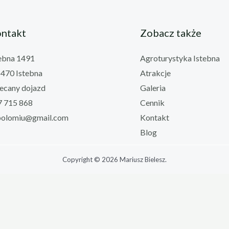
ntakt
Zobacz także
ebna 1491
Agroturystyka Istebna
470 Istebna
Atrakcje
ecany dojazd
Galeria
7 715 868
Cennik
polomiu@gmail.com
Kontakt
Blog
Copyright © 2026
Mariusz Bielesz
.