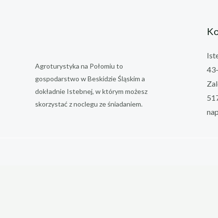
Ko
Ist
Agroturystyka na Połomiu to
43-
gospodarstwo w Beskidzie Śląskim a
Zal
dokładnie Istebnej, w którym możesz
51
skorzystać z noclegu ze śniadaniem.
na