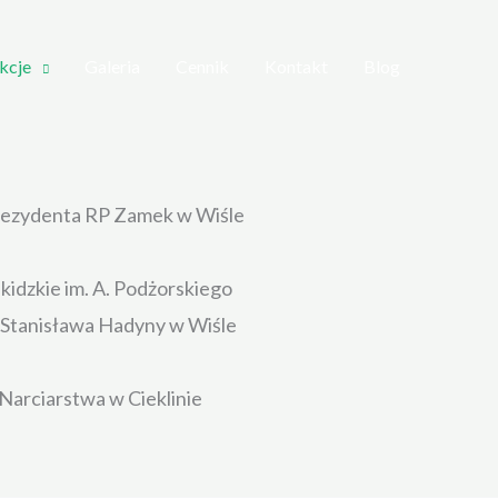
kcje
Galeria
Cennik
Kontakt
Blog
rezydenta RP Zamek w Wiśle
dzkie im. A. Podżorskiego
. Stanisława Hadyny w Wiśle
arciarstwa w Cieklinie