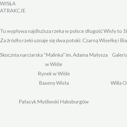
WISŁA
Przejdź
ATRAKCJE
do
treści
Tu wypływa najdłuższa rzeka w polsce długość Wisły to 1
Za źródło rzeki uznaje się dwa potoki: Czarną Wisełkę i Bi
Skocznia narciarska "Malinka" im. Adama Małysza
Galeri
w Wiśle
Rynek w Wiśle
Baseny Wisła
Willa 
Pałacyk Myśliwski Habsburgów