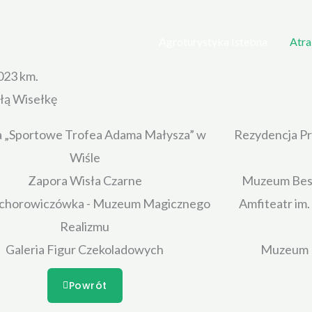
Agroturystyka Istebna
Atra
023 km.
ałą Wisełkę
a „Sportowe Trofea Adama Małysza” w
Rezydencja P
Wiśle
Zapora Wisła Czarne
Muzeum Beski
Ochorowiczówka - Muzeum Magicznego
Amfiteatr im
Realizmu
Galeria Figur Czekoladowych
Muzeum N
Powrót