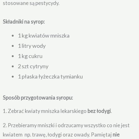
stosowane są pestycydy.
Składniki na syrop:
1 kg kwiatów mniszka
1 litry wody
1 kg cukru
2 szt cytryny
1 płaska łyżeczka tymianku
Sposób przygotowania syropu:
1. Zebrać kwiaty mniszka lekarskiego
bez łodygi
.
2. Przebieramy mniszki i odrzucamy wszystko co nie jest
kwiatem np. trawę, łodygi oraz owady. Pamiętaj
nie