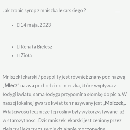
Przejdź
Jak zrobić syrop z mniszka lekarskiego ?
do
treści
14 maja, 2023
Renata Bielesz
Zioła
Mniszek lekarski / pospolity jest również znany pod nazwą
„
Mlecz
” nazwa pochodzi od mleczka, które wypływa z
łodygi kwiatu, sama łodyga przypomina słomkę do picia. W
naszej lokalnej gwarze kwiat ten nazywany jest „
Moiczek
„.
Właściwości lecznicze tej rośliny były wykorzystywane już
w starożytności. Dziś mniszek lekarski jest ceniony przez
zielarzy i lekarzy za swoje działanie moczopędne,